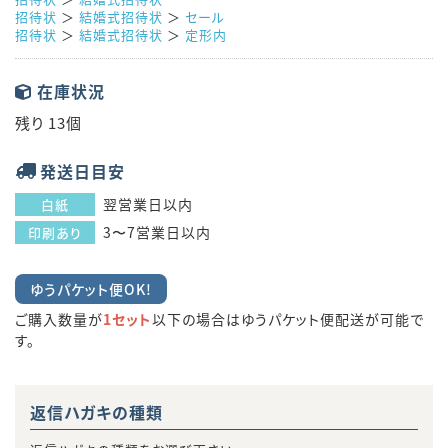
招待状
＞
結婚式招待状
＞
セール
招待状
＞
結婚式招待状
＞
定形内
在庫状況
残り 13個
発送日目安
翌営業日以内
白紙
3〜7営業日以内
印刷あり
ゆうパケット便OK!
ご購入数量が
1セット
以下の場合はゆうパケット便配送が可能で
す。
返信ハガキの種類